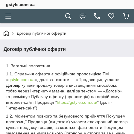
gstyle.com.ua
Договір публічної оферти
Договір публічної оферти
1. Загальні положення
1.1. Справжня оферта є офіційною пропозицією ТМ
«
gstyle.com.ua
», далі за текстом — «Продавець», укласти
Договір купівлі-продажу товарів дистанційним способом,
тобто через Інтернет-магазин, далі за текстом — «Договір»,
та розміщує Публічну оферту (пропозиція) на офіційному
інтернет-сайті Продавця "
https://gstyle.com.ua/
" (далі -
"Інтернет-сайт").
1.2. Моментом повного та безумовного прийняття Покупцем
пропозиції Продавця (акцептом) укласти електронний договір
купівлі-продажу товарів, вважається факт оплати Покупцем
замовлення на умовах цього Договору, у строки та за цінами,