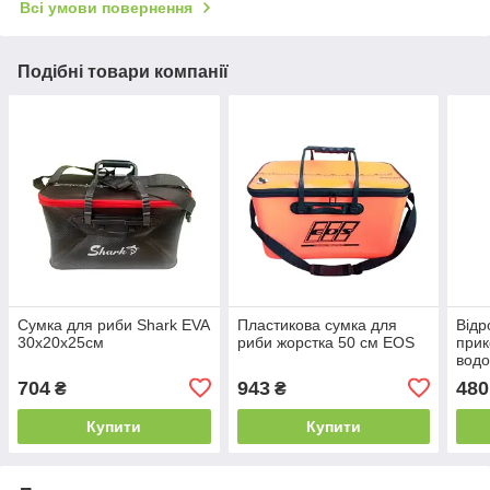
Всі умови повернення
Подібні товари компанії
Сумка для риби Shark EVA
Пластикова сумка для
Відр
30x20x25см
риби жорстка 50 см EOS
прик
вод
704
943
480
₴
₴
Купити
Купити