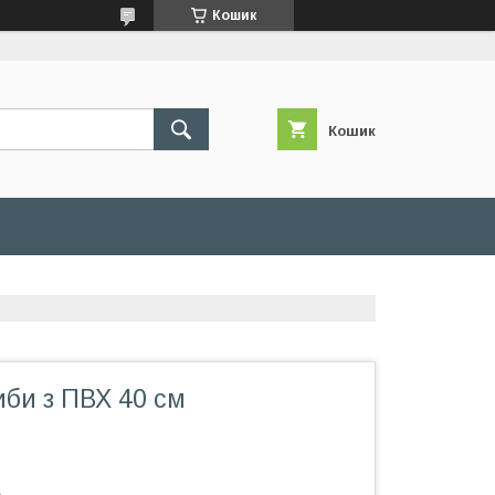
Кошик
Кошик
би з ПВХ 40 см