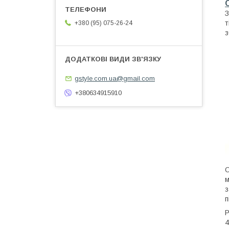
З
т
+380 (95) 075-26-24
з
gstyle.com.ua@gmail.com
+380634915910
О
м
з
п
Р
4