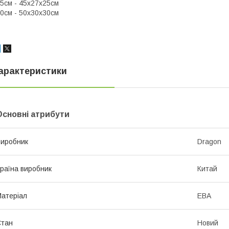
5см - 45х27х25см
0см - 50х30х30см
арактеристики
Основні атрибути
иробник
Dragon
раїна виробник
Китай
атеріал
ЕВА
Стан
Новий