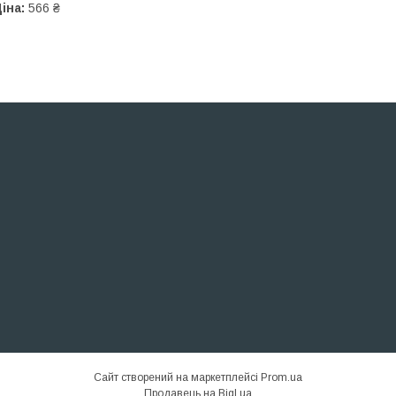
іна:
566 ₴
Сайт створений на маркетплейсі
Prom.ua
Продавець на Bigl.ua