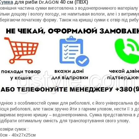
Сумка
для риби
40 см (ПВХ)
Dr.AGON
овнішня частина сумки виготовлена з водонепроникного матеріалу П
ільки дощову і вологу погоду, не напитывая вологи, але і з витриму
берігаючи початкову форму. Також на кришці сумки є отвір під рибу
днією з особливостей сумки для риболовлі, є його універсальна 
ісця риболовлі, але також зручно йти з гарним уловом, нести її з
акриває верхню кришку – водонепроникна. Сумка представлена в д
ідібрати оптимальну ємність для транспортування свого улову.
озміри сумок :
0см - 40х27х25см