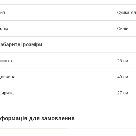
ип
Сумка дл
олір
Синій
Габаритні розміри
исота
25 см
Довжина
40 см
Ширина
27 см
нформація для замовлення