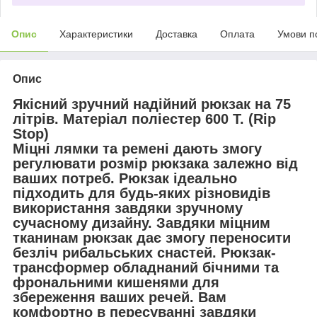
Опис
Характеристики
Доставка
Оплата
Умови п
Опис
Якісний зручний надійний рюкзак на 75
літрів. Матеріал поліестер 600 Т. (Rip
Stop)
Міцні лямки та ремені дають змогу
регулювати розмір рюкзака залежно від
ваших потреб. Рюкзак ідеально
підходить для будь-яких різновидів
використання завдяки зручному
сучасному дизайну. Завдяки міцним
тканинам рюкзак дає змогу переносити
безліч рибальських снастей. Рюкзак-
трансформер обладнаний бічними та
фрональними кишенями для
збереження ваших речей. Вам
комфортно в пересуванні завдяки