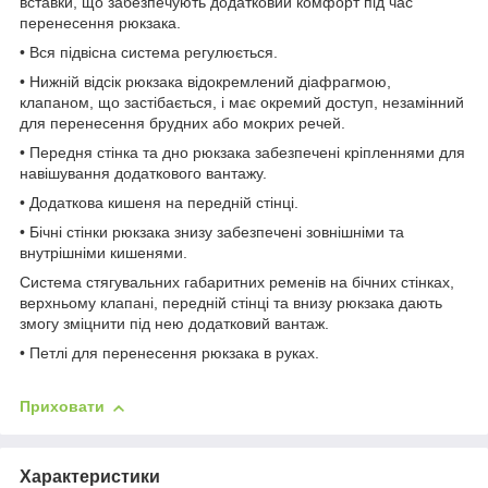
вставки, що забезпечують додатковий комфорт під час
перенесення рюкзака.
• Вся підвісна система регулюється.
• Нижній відсік рюкзака відокремлений діафрагмою,
клапаном, що застібається, і має окремий доступ, незамінний
для перенесення брудних або мокрих речей.
• Передня стінка та дно рюкзака забезпечені кріпленнями для
навішування додаткового вантажу.
• Додаткова кишеня на передній стінці.
• Бічні стінки рюкзака знизу забезпечені зовнішніми та
внутрішніми кишенями.
Система стягувальних габаритних ременів на бічних стінках,
верхньому клапані, передній стінці та внизу рюкзака дають
змогу зміцнити під нею додатковий вантаж.
• Петлі для перенесення рюкзака в руках.
Приховати
Характеристики