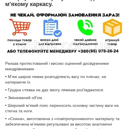
м'якому каркасу.
Рюкзак протестований і високо оцінений досвідченими
мандрівниками.
• М'які широкі лямки розподіляють вагу по плечах, не
натираючи їх.
• Грудна стяжка не дає змогу лямкам роз'їжджатися.
• Змінюваний об'єм.
• Широкий м'який пояс переносить основну частину ваги на
стегна та ноги.
• «Спина», виготовлена з «повітропроникного» матеріалу та
забезпечена м'якими регульовані за висотою анатомічні