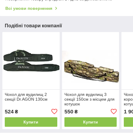
Всі умови повернення
Подібні товари компанії
Чохол для вудилищ 2
Чохол для вудилищ 3
Чохо
секції Dr.AGON 130см
секції 150см з місцем для
коро
котушок
коту
524
550
1 9
₴
₴
Купити
Купити