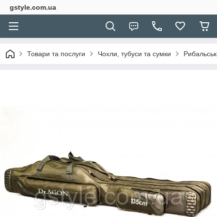
gstyle.com.ua
Товари та послуги
Чохли, тубуси та сумки
Рибальськи