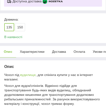
Доступна доставка
Довжина:
135
150
В наявності
Опис
Характеристики
Доставка
Оплата
Умови п
Опис
Чохол під
вудилище
, для спінінга купити у нас в інтернет
магазині.
Чохол для вудок/спінінгів. Відмінно підійде для
транспортування будь-яких видів вудилищ, обладнаний
додатковими кишенями для транспортування додаткових
рибальських приналежностей. За рахунок використовуваного
матеріалу і конструкції, чохол тримає форму.