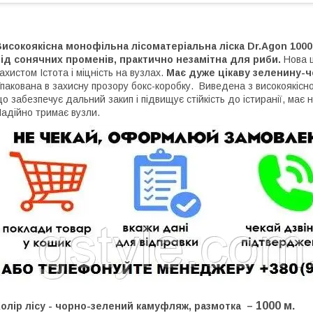
исокоякісна монофільна лісоматеріальна ліска Dr.Agon 1000
ід сонячних променів, практично незамітна для риби.
Нова ш
ахистом Істота і міцність на вузлах.
Має дуже цікаву зеленину-
пакована в захисну прозору бокс-коробку. Виведена з високоякісно
о забезпечує дальний закип і підвищує стійкість до істиранії, має 
адійно тримає вузли.
1000 м.
олір лісу - чорно-зелений камуфляж, размотка –