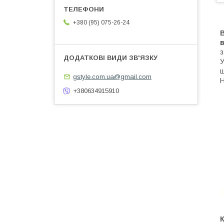
+380 (95) 075-26-24
В
в
з
У
щ
gstyle.com.ua@gmail.com
Н
+380634915910
К