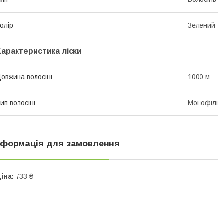
олір
Зелений
Характеристика ліски
овжина волосіні
1000 м
ип волосіні
Монофіл
нформація для замовлення
іна:
733 ₴