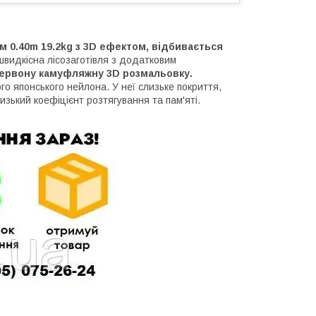
м 0.40m 19.2kg з 3D ефектом, відбивається
видкісна лісозаготівля з додатковим
червону камуфляжну 3D розмальовку.
го японського нейлона. У неї слизьке покриття,
низький коефіцієнт розтягування та пам'яті.