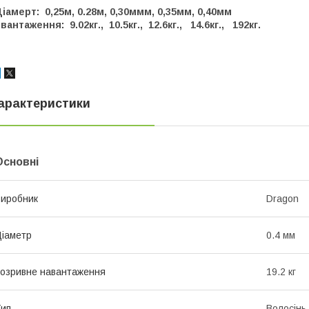
іамерт: 0,25м, 0.28м, 0,30ммм, 0,35мм, 0,40мм
вантаження: 9.02кг., 10.5кг., 12.6кг., 14.6кг., 192кг.
арактеристики
Основні
иробник
Dragon
іаметр
0.4 мм
озривне навантаження
19.2 кг
ип
Волосінь