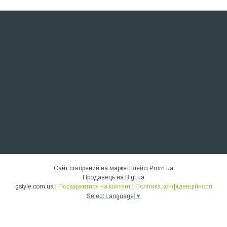
Сайт створений на маркетплейсі
Prom.ua
Продавець на Bigl.ua
gstyle.com.ua |
Поскаржитися на контент
|
Політика конфіденційності
Select Language
▼