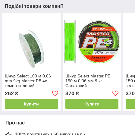
Подібні товари компанії
Шнур Select 100 м 0.06
Шнур Select Master PE
Шнур
mm 9kg Master PE 4х
150 м 0.06 мм 9 кг
150 
темно-зелений
Салатовий
зел
262
370
370
₴
₴
Купити
Купити
Про нас
100% позитивних з 68 відгуків за рік