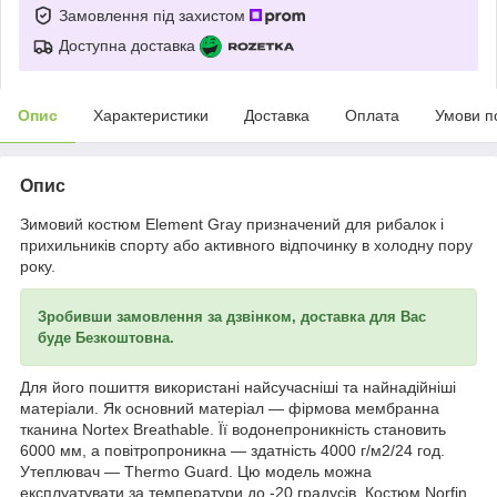
Замовлення під захистом
Доступна доставка
Опис
Характеристики
Доставка
Оплата
Умови п
Опис
Зимовий костюм Element Gray призначений для рибалок і
прихильників спорту або активного відпочинку в холодну пору
року.
Зробивши замовлення за дзвінком, доставка для Вас
буде Безкоштовна.
Для його пошиття використані найсучасніші та найнадійніші
матеріали. Як основний матеріал — фірмова мембранна
тканина Nortex Breathable. Її водонепроникність становить
6000 мм, а повітропроникна — здатність 4000 г/м2/24 год.
Утеплювач — Thermo Guard. Цю модель можна
експлуатувати за температури до -20 градусів. Костюм Norfin