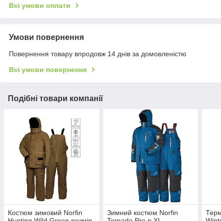
Всі умови оплати
Умови повернення
Повернення товару впродовж 14 днів за домовленістю
Всі умови повернення
Подібні товари компанії
Костюм зимовий Norfin
Зимний костюм Norfin
Терм
Hunting Wild Green розмір
Tornado Pro р.XL
Wint