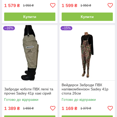
1 579
1 599
₴
₴
1 950 ₴
1 950 ₴
Купити
Купити
–16%
–15%
Вейдерси Заброди ПВХ
Заброди чоботи ПВХ легкі та
напівкомбенізон Sadey 41р
прочні Sadey 41р хакі сірий
стопа 26см
Готово до відправки
Готово до відправки
1 389
1 169
₴
₴
1 650 ₴
1 379 ₴