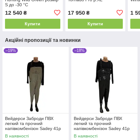
S до -30 °C
12 540
17 950
1 5
₴
₴
Купити
Купити
Акційні пропозиції та новинки
–19%
–18%
Вейдерси Заброди ПВХ
Вейдерси Заброди ПВХ
легкий та прочний
легкий та прочний
напівкомбенізон Sadey 41р
напівкомбенізон Sadey 41р
хакі
В наявності
В наявності