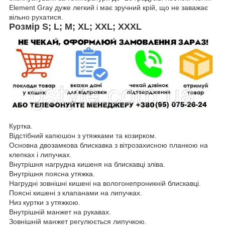
Element Gray дуже легкий і має зручний крій, що не заважає
вільно рухатися.
Розмір S; L; M; XL; XXL; XXXL
Куртка.
Відстібний капюшон з утяжками та козирком.
Основна двозамкова блискавка з вітрозахисною планкою на
клепках і липучках.
Внутрішня нагрудна кишеня на блискавці зліва.
Внутрішня поясна утяжка.
Нагрудні зовнішні кишені на вологонепроникній блискавці.
Поясні кишені з клапанами на липучках.
Низ куртки з утяжкою.
Внутрішній манжет на рукавах.
Зовнішній манжет регулюється липучкою.