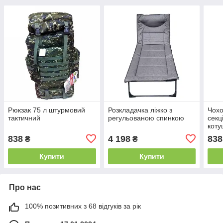
Рюкзак 75 л штурмовий
Розкладачка ліжко з
Чохо
тактичний
регульованою спинкою
секц
коту
838
4 198
838
₴
₴
Купити
Купити
Про нас
100% позитивних з 68 відгуків за рік