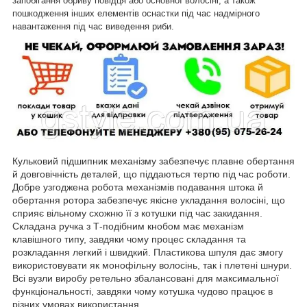
запобігання обриву повідця або основної волосіні, а також
пошкодження інших елементів оснастки під час надмірного
навантаження під час виведення риби.
Кульковий підшипник механізму забезпечує плавне обертання
й довговічність деталей, що піддаються тертю під час роботи.
Добре узгоджена робота механізмів подавання штока й
обертання ротора забезпечує якісне укладання волосіні, що
сприяє вільному схожню її з котушки під час закидання.
Складана ручка з Т-подібним кнобом має механізм
клавішного типу, завдяки чому процес складання та
розкладання легкий і швидкий. Пластикова шпуля дає змогу
використовувати як монофільну волосінь, так і плетені шнури.
Всі вузли виробу ретельно збалансовані для максимальної
функціональності, завдяки чому котушка чудово працює в
різних умовах використання.