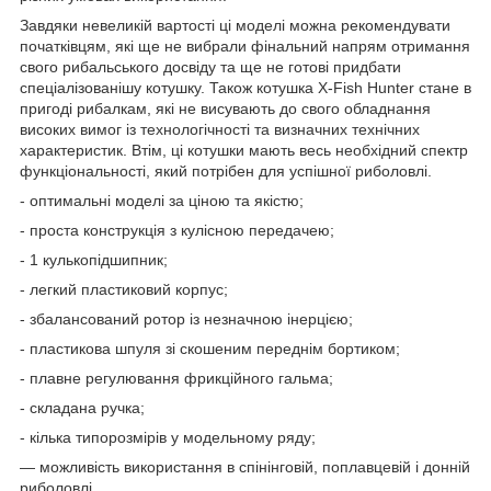
Завдяки невеликій вартості ці моделі можна рекомендувати
початківцям, які ще не вибрали фінальний напрям отримання
свого рибальського досвіду та ще не готові придбати
спеціалізованішу котушку. Також котушка X-Fish Hunter стане в
пригоді рибалкам, які не висувають до свого обладнання
високих вимог із технологічності та визначних технічних
характеристик. Втім, ці котушки мають весь необхідний спектр
функціональності, який потрібен для успішної риболовлі.
- оптимальні моделі за ціною та якістю;
- проста конструкція з кулісною передачею;
- 1 кулькопідшипник;
- легкий пластиковий корпус;
- збалансований ротор із незначною інерцією;
- пластикова шпуля зі скошеним переднім бортиком;
- плавне регулювання фрикційного гальма;
- складана ручка;
- кілька типорозмірів у модельному ряду;
— можливість використання в спінінговій, поплавцевій і донній
риболовлі.