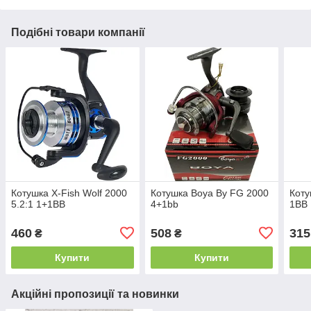
Подібні товари компанії
Котушка X-Fish Wolf 2000
Котушка Boya By FG 2000
Коту
5.2:1 1+1BB
4+1bb
1BB
460
508
315
₴
₴
Купити
Купити
Акційні пропозиції та новинки