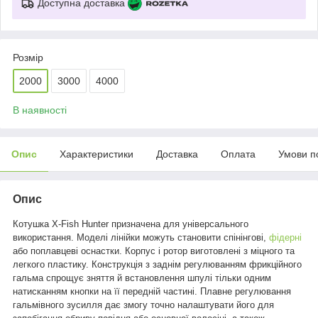
Доступна доставка
Розмір
2000
3000
4000
В наявності
Опис
Характеристики
Доставка
Оплата
Умови п
Опис
Котушка X-Fish Hunter призначена для універсального
використання. Моделі лінійки можуть становити спінінгові,
фідерні
або поплавцеві оснастки. Корпус і ротор виготовлені з міцного та
легкого пластику. Конструкція з заднім регулюванням фрикційного
гальма спрощує зняття й встановлення шпулі тільки одним
натисканням кнопки на її передній частині. Плавне регулювання
гальмівного зусилля дає змогу точно налаштувати його для