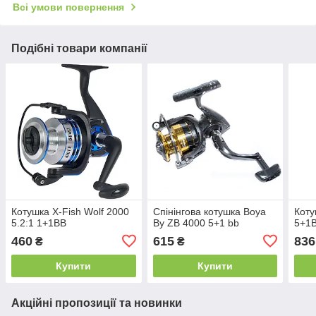
Всі умови повернення
Подібні товари компанії
Котушка X-Fish Wolf 2000
Спінінгова котушка Boya
Коту
5.2:1 1+1BB
By ZB 4000 5+1 bb
5+1
460
615
836
₴
₴
Купити
Купити
Акційні пропозиції та новинки