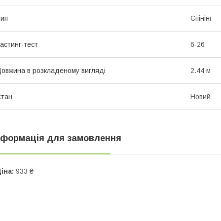
ип
Спінінг
астинг-тест
6-26
овжина в розкладеному вигляді
2.44 м
Стан
Новий
нформація для замовлення
іна:
933 ₴