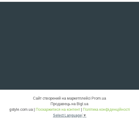
Сайт створений на маркетплейсі
Prom.ua
Продавець на Bigl.ua
gstyle.com.ua |
Поскаржитися на контент
|
Політика конфіденційності
Select Language
▼