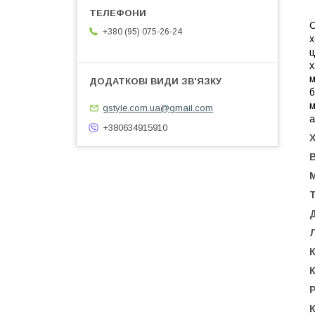
С
+380 (95) 075-26-24
х
ц
х
м
б
м
gstyle.com.ua@gmail.com
а
+380634915910
К
К
Р