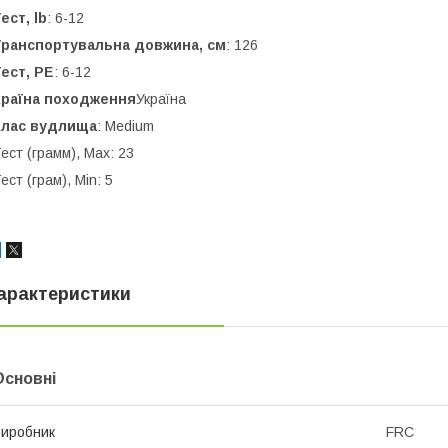
ест, lb
: 6-12
Транспортувальна довжина, см
: 126
ест, PE
: 6-12
Країна походження
Україна
Клас вудлища
: Medium
ест (грамм), Max: 23
ест (грам), Min: 5
арактеристики
Основні
иробник
FRC