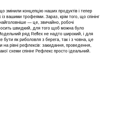
ещо змінили концепцію наших продуктів і тепер
 із вашими трофеями. Зараз, крім того, що спінінг
найголовніше — це, звичайно, робочі
 досить швидкий, для того щоб можна було
Модельний ряд Reflex не надто широкий, і для
бути як риболовля з берега, так і з човна, це
ти на рівні рефлексів: закидання, проведення,
такої схеми спінінг Рефлекс просто ідеальний.