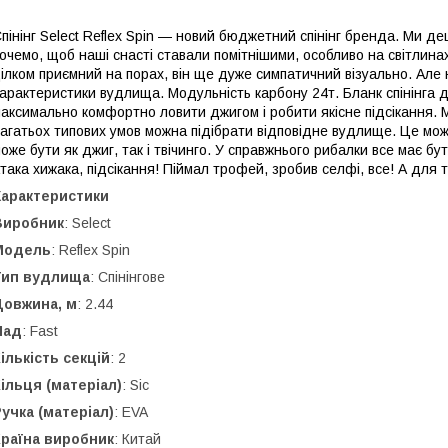
пінінг Select Reflex Spin — новий бюджетний спінінг бренда. Ми д
очемо, щоб наші снасті ставали помітнішими, особливо на світлинах
ілком приємний на порах, він ще дуже симпатичний візуально. Але 
арактеристики вудлища. Модульність карбону 24т. Бланк спінінга
аксимально комфортно ловити джигом і робити якісне підсікання. 
агатьох типових умов можна підібрати відповідне вудлище. Це може 
оже бути як джиг, так і твічинго. У справжнього рибалки все має бу
така хижака, підсікання! Піймал трофей, зробив селфі, все! А для 
Характеристики
Виробник
: Select
Модель
: Reflex Spin
Тип вудлища
: Спінінгове
Довжина, м
: 2.44
Лад
: Fast
ількість секцій
: 2
ільця (матеріал)
: Sic
учка (матеріал)
: EVA
Країна виробник
: Китай