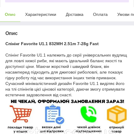
Опис
Характеристики
Доставка
Оплата
Умови п
Опис
Спінінг Favorite U1.1 832MH 2.51m 7-28g Fast
Спінінг Favorite U1.1 належить до серії універсальних вудлищ
для ловлі хижої риби, які мають ідеальний баланс якості та
доступної ціни. Маючи жорсткий і швидкий бланк, він
насамперед підходить для джигової риболовлі, але показує
гідну роботу під час використання інших типів приманок.
Сучасний мінімалістичний дизайн Favorite U1.1 виділяє його
на тлі спінінгів цієї цінової категорії, даючи змогу отримувати
естетичне задоволення від снасті.