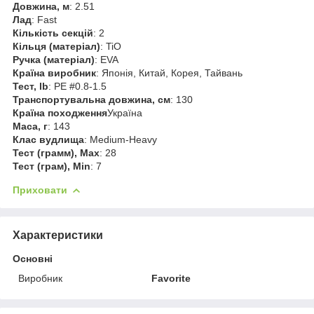
Довжина, м
: 2.51
Лад
: Fast
Кількість секцій
: 2
Кільця (матеріал)
: TiО
Ручка (матеріал)
: EVA
Країна виробник
: Японія, Китай, Корея, Тайвань
Тест, lb
: PE #0.8-1.5
Транспортувальна довжина, см
: 130
Країна походження
Україна
Маса, г
: 143
Клас вудлища
: Medium-Heavy
Тест (грамм), Max
: 28
Тест (грам), Min
: 7
Приховати
Характеристики
Основні
Виробник
Favorite