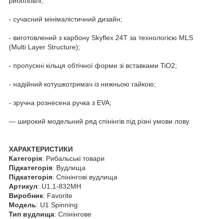
риболовлі;
- сучасний мінімалістичний дизайн;
- виготовлений з карбону Skyflex 24T за технологією MLS
(Multi Layer Structure);
- пропускні кільця обтічної форми зі вставками TiO2;
- надійний котушкотримач із нижньою гайкою;
- зручна рознесена ручка з EVA;
— широкий модельний ряд спінінгів під різні умови лову.
ХАРАКТЕРИСТИКИ
Категорія
: Рибальські товари
Підкатегорія
: Вудлища
Підкатегорія
: Спінінгові вудлища
Артикул
: U1.1-832MH
Виробник
: Favorite
Модель
: U1 Spinning
Тип вудлища
: Спінінгове