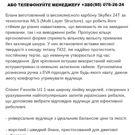
Бланк виготовлений із високоякісного карбону Skyflex 24T за
технологією MLS (Multi Layer Structure), що робить його
стійким до різних навантажень, що виникають як на закиданні
приманки, так і на виводженні риби. Пропускні кільця
ергономічної форми сприяють вільному вильоту приманки
без захлищів шнура. У них встановлені вставки високої
твердості з оксиду титану TiO2, які надійно протистоять
постійному тертю, що неминуче утворюється під час
проведення. Для кріплення котушки використаний якісний
котушкотримач із нижньою затискною гайкою. Ергономічна
рознесена ручка з EVA підходить для будь-якого хвату, даючи
змогу комфортно утримувати вудлище.
Спінінг Favorite U1.1 має широку лінійку моделей, створених з
урахуванням найпопулярніших запитів українських рибалок,
що допоможе вибрати відповідне вудлище для ефективної
риболовлі.
- універсальне вудлище з ідеальним балансом ціни та якості;
- жорсткий і швидкий бланк, пристосований для джигової