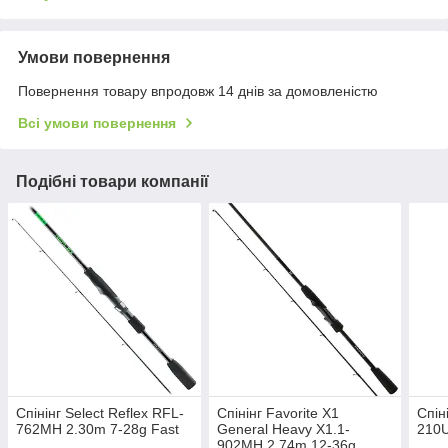
Умови повернення
Повернення товару впродовж 14 днів за домовленістю
Всі умови повернення
Подібні товари компанії
Спінінг Select Reflex RFL-
Спiнiнг Favorite X1
Спін
762MH 2.30m 7-28g Fast
General Heavy X1.1-
210U
902MH 2.74m 12-36g