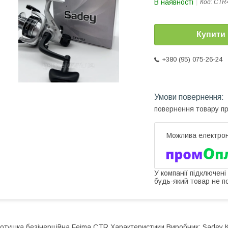
В наявності
Код:
CTR
Купити
+380 (95) 075-26-24
повернення товару п
У компанії підключені
будь-який товар не п
отушка безінерційна Feima CTR Характеристики Виробник: Sadeу Кі