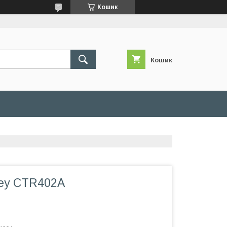
Кошик
Кошик
ey CTR402A