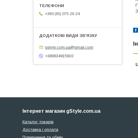
П
З
+380 (95) 075-26-24
І
gstyle.com.ua@gmail.com
+380634915910
Ц
Інтернет магазин gStyle.com.ua
Каталог товарів
Доставка і оплата
Повернення та обмін