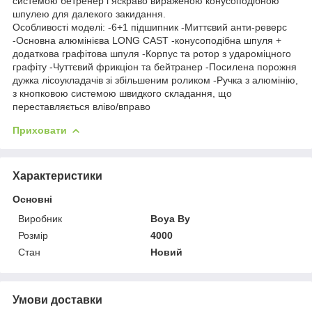
системою бетренер і яскраво вираженою конусоподібною
шпулею для далекого закидання.
Особливості моделі: -6+1 підшипник -Миттєвий анти-реверс
-Основна алюмінієва LONG CAST -конусоподібна шпуля +
додаткова графітова шпуля -Корпус та ротор з удароміцного
графіту -Чуттєвий фрикціон та бейтранер -Посилена порожня
дужка лісоукладачів зі збільшеним роликом -Ручка з алюмінію,
з кнопковою системою швидкого складання, що
переставляється вліво/вправо
Приховати
Характеристики
Основні
Виробник
Boya By
Розмір
4000
Стан
Новий
Умови доставки