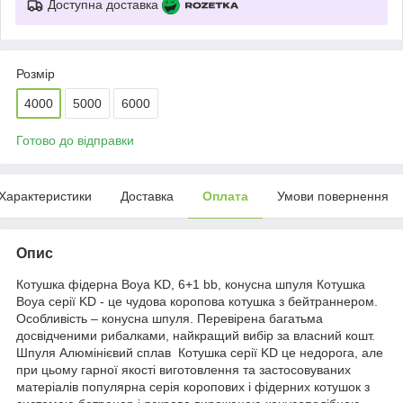
Доступна доставка
Розмір
4000
5000
6000
Готово до відправки
Характеристики
Доставка
Оплата
Умови повернення
Опис
Котушка фідерна Boya KD, 6+1 bb, конусна шпуля Котушка
Boya серії KD - це чудова коропова котушка з бейтраннером.
Особливість – конусна шпуля. Перевірена багатьма
досвідченими рибалками, найкращий вибір за власний кошт.
Шпуля Алюмінієвий сплав Котушка серії KD це недорога, але
при цьому гарної якості виготовлення та застосовуваних
матеріалів популярна серія коропових і фідерних котушок з