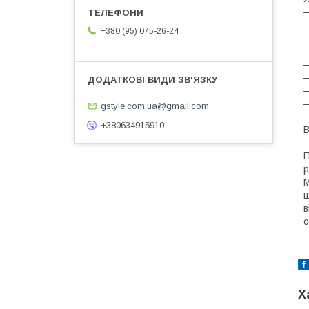
—
—
+380 (95) 075-26-24
—
—
—
—
—
—
gstyle.com.ua@gmail.com
+380634915910
В
П
р
М
ш
в
о
Х