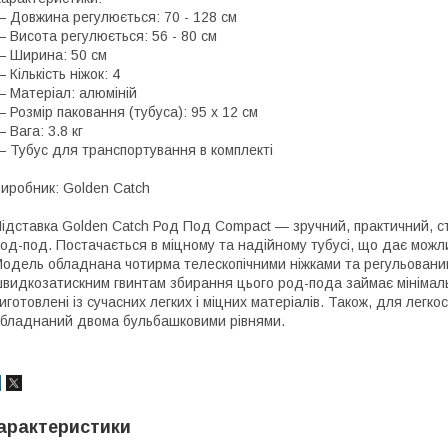
 Довжина регулюється: 70 - 128 см
 Висота регулюється: 56 - 80 см
 Ширина: 50 см
 Кількість ніжок: 4
 Матеріал: алюміній
 Розмір паковання (тубуса): 95 х 12 см
 Вага: 3.8 кг
 Тубус для транспортування в комплекті
иробник: Golden Catch
ідставка Golden Catch Род Под Compact — зручний, практичний, сті
од-под. Постачається в міцному та надійному тубусі, що дає можли
одель обладнана чотирма телескопічними ніжками та регульованим
видкозатискним гвинтам збирання цього род-пода займає мінімальн
иготовлені із сучасних легких і міцних матеріалів. Також, для легк
бладнаний двома бульбашковими рівнями.
арактеристики