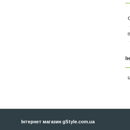
В
І
Ц
Інтернет магазин gStyle.com.ua