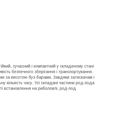
йкий, сучасний і компактний у складеному стані
вість безпечного зберігання і транспортування.
и за висотою буз-барами. Завдяки затискачам і
у кількість часу. Усі складані частини род-пода
ості встановлення на риболовлі, род-под