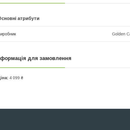
Основні атрибути
иробник
Golden C
нформація для замовлення
іна:
4 099 ₴