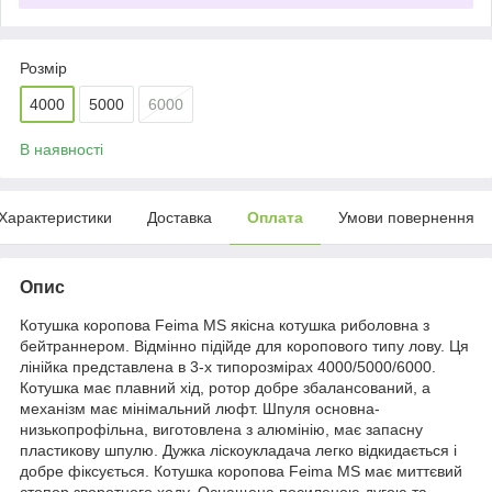
Розмір
4000
5000
6000
В наявності
Характеристики
Доставка
Оплата
Умови повернення
Опис
Котушка коропова Feima MS якісна котушка риболовна з
бейтраннером. Відмінно підійде для коропового типу лову. Ця
лінійка представлена в 3-х типорозмірах 4000/5000/6000.
Котушка має плавний хід, ротор добре збалансований, а
механізм має мінімальний люфт. Шпуля основна-
низькопрофільна, виготовлена з алюмінію, має запасну
пластикову шпулю. Дужка ліскоукладача легко відкидається і
добре фіксується. Котушка коропова Feima MS має миттєвий
стопор зворотного ходу. Оснащена посиленою дугою та