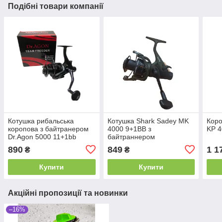
Подібні товари компанії
Котушка рибальська
Котушка Shark Sadey MK
Коро
коропова з байтранером
4000 9+1BB з
KP 4
Dr.Agon 5000 11+1bb
байтраннером
890
849
1 1
₴
₴
Купити
Купити
Акційні пропозиції та новинки
–16%