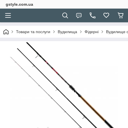
gstyle.com.ua
Товари та послуги
Вудилища
Фідерні
Вудилище фі