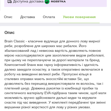
Доступна доставка
Опис
Доставка
Оплата
Умови повернення
Опис
Brain Classic - класичне вудлище для донного лову мирної
риби, розроблене для широких мас рибалок. Його
збалансований лад і невисока вартість дозволяють повною
мірою насолоджуватися цим захоплюючим видом риболовлі,
при цьому не переплачуючи за дорогі матеріали та бренд.
Композитний бланк має гарну інформативність і здатність
далеко закидати оснастку, а також оперативно включатися в
роботу на виведенні великої риби. Пропускні кільця в
сталевих оправах мають зносостійкі вставки Sic, що
дозволяють без перешкод використовувати як волосінь, так і
плетений шнур. Довжина рукоятки із комбінації пробки та
синтетичного матеріалу EVA підібрана таким чином, щоб мати
можливість зручно здійснювати дальні кидки та керувати
снастю під час виведення. У комплекті передбачені три змінні
вершинки різної жорсткості для лову у різних умовах.