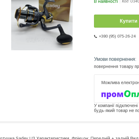
В наявності
Код:
U34
Купити
+380 (95) 075-26-24
повернення товару п
У компанії підключені
будь-який товар не п
отушка Sadey U3 Характеристики Фрікцон: Передній + задній Вид р