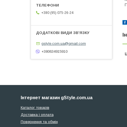
П
+380 (95) 075-26-24
І
gstyle.com.ua@gmail.com
+380634915910
Ц
Інтернет магазин gStyle.com.ua
Каталог товарів
Доставка і оплата
Повернення та обмін