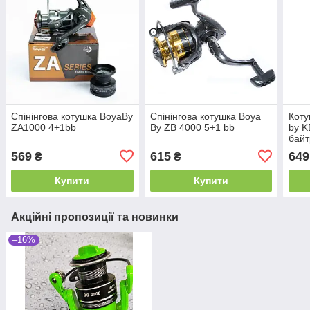
Спінінгова котушка BoyaBy
Спінінгова котушка Boya
Коту
ZA1000 4+1bb
By ZB 4000 5+1 bb
by K
бай
569
615
649
₴
₴
Купити
Купити
Акційні пропозиції та новинки
–16%