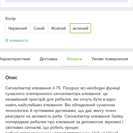
Колір
Червоний
Синій
Жовтий
зелений
В наявності
Характеристики
Доставка
Оплата
Умови повернення
Опис
Сигналізатор клювання J-75. Поєднує всі необхідні функції
сучасного електронного сигналізатора клювання. це
незамінний пристрій для рибалок, які хочуть бути в курсі
навіть найслабших клювання. Він обладнаний сучасною
технологією й чутливими датчиками, що дає змогу точно
реагувати на активність риби. Сигналізатор клювання Sadey
попереджає рибалки про клювання за допомогою звукових і
світлових сигналів, що робить процес
рибної ловлі зручнішим і результативнішим. Цей надійний