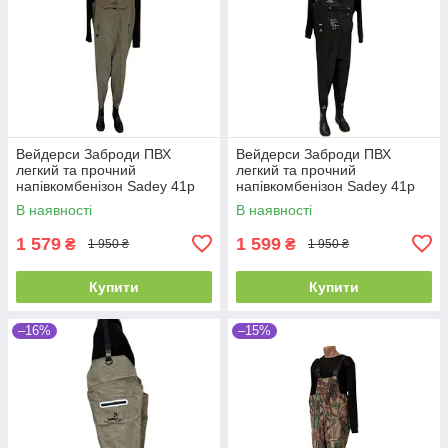
Вейдерси Заброди ПВХ
Вейдерси Заброди ПВХ
легкий та прочний
легкий та прочний
напівкомбенізон Sadey 41р
напівкомбенізон Sadey 41р
хакі
В наявності
В наявності
1 579
1 599
₴
₴
1 950 ₴
1 950 ₴
Купити
Купити
–16%
–15%