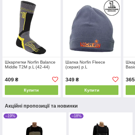
Шкарпетки Norfin Balance
Шапка Norfin Fleece
Шкар
Middle T2M р.L (42-44)
(серая) р.L
Basi
409
349
365
₴
₴
Купити
Купити
Акційні пропозиції та новинки
–19%
–18%