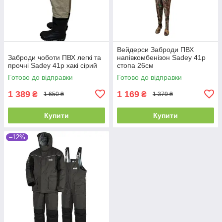
Вейдерси Заброди ПВХ
Заброди чоботи ПВХ легкі та
напівкомбенізон Sadey 41р
прочні Sadey 41р хакі сірий
стопа 26см
Готово до відправки
Готово до відправки
1 389
1 169
₴
₴
1 650 ₴
1 379 ₴
Купити
Купити
–12%