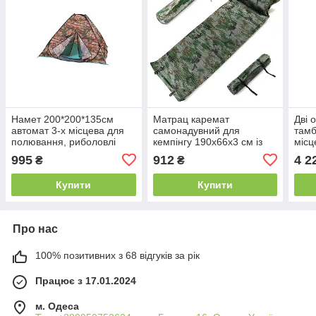
Намет 200*200*135см
Матрац каремат
Дві 
автомат 3-х місцева для
самонадувний для
тамб
полювання, риболовлі
кемпінгу 190х66х3 см із
міс
туризму
подушкою піксель
995
912
4 2
₴
₴
Купити
Купити
Про нас
100% позитивних з 68 відгуків за рік
Працює з 17.01.2024
м. Одеса