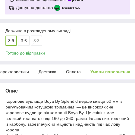
Доступна доставка
Довжина в розкладеному вигляді
3.9
3.6
3.3
Готово до відправки
арактеристики
Доставка
Оплата
Умови повернення
Опис
Коропове вудлище Boya By Splendid перше кільце 50 мм із
регульованим котушкою тримачем — це високоякісне
коропове вудлище від компанії Boya By. Це спінінг має
великий тест вагою від 160 до 360 грамів. Бланк виготовлений
із карбону, забезпечуючи міцність і надійність під час лову
коропа.