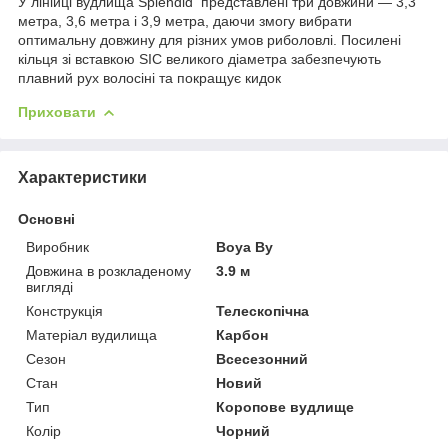
У лінійці вудлища Splendid представлені три довжини — 3,3
метра, 3,6 метра і 3,9 метра, даючи змогу вибрати
оптимальну довжину для різних умов риболовлі. Посилені
кільця зі вставкою SIC великого діаметра забезпечують
плавний рух волосіні та покращує кидок
Приховати
Характеристики
Основні
Виробник
Boya By
Довжина в розкладеному
3.9 м
вигляді
Конструкція
Телескопічна
Матеріал вудилища
Карбон
Сезон
Всесезонний
Стан
Новий
Тип
Коропове вудлище
Колір
Чорний