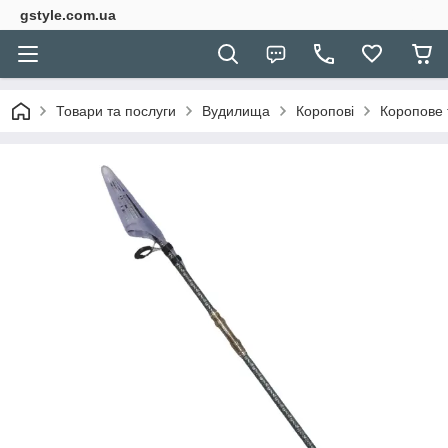
gstyle.com.ua
Товари та послуги
Вудилища
Коропові
Коропове 