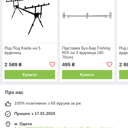
Род Под Kaida на 5
Підставка Буз-Бар Fishing
Род 
вудилищ
ROI на 3 вудлища (40-
вуд
70cm)
2 589
495
2 8
₴
₴
Купити
Купити
Про нас
100% позитивних з 68 відгуків за рік
Працює з 17.01.2024
м. Одеса