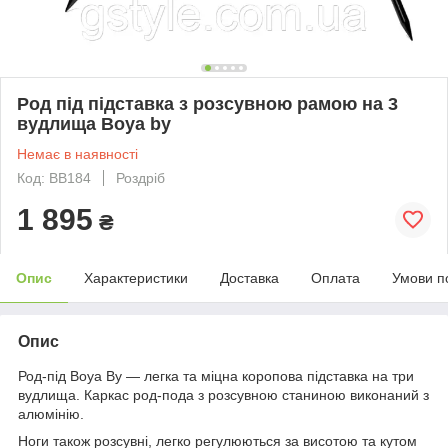
Род під підставка з розсувною рамою на 3
вудлища Boya by
Немає в наявності
Код: BB184
Роздріб
1 895
₴
Опис
Характеристики
Доставка
Оплата
Умови п
Опис
Род-під Boya By — легка та міцна коропова підставка на три
вудлища. Каркас род-пода з розсувною станиною виконаний з
алюмінію.
Ноги також розсувні, легко регулюються за висотою та кутом