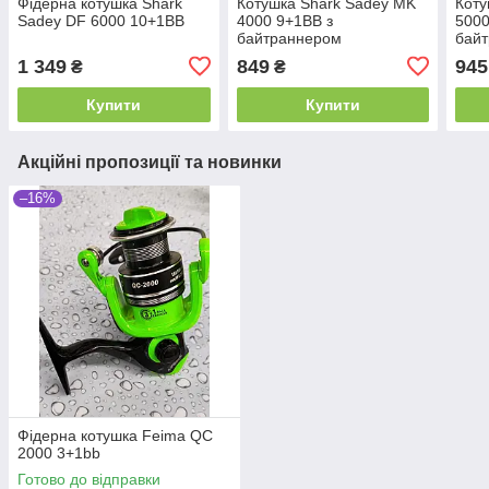
Фідерна котушка Shark
Котушка Shark Sadey MK
Коту
Sadey DF 6000 10+1ВВ
4000 9+1BB з
5000
байтраннером
бай
1 349
849
945
₴
₴
Купити
Купити
Акційні пропозиції та новинки
–16%
Фідерна котушка Feima QC
2000 3+1bb
Готово до відправки