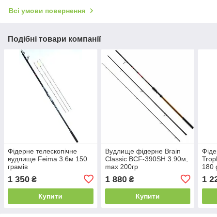
Всі умови повернення
Подібні товари компанії
Фідерне телескопічне
Вудлище фідерне Brain
Фіде
вудлище Feima 3.6м 150
Classic BCF-390SH 3.90м,
Trop
грамів
max 200гр
180 
1 350
1 880
1 2
₴
₴
Купити
Купити