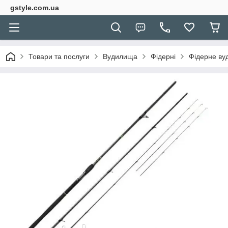
gstyle.com.ua
Товари та послуги
Вудилища
Фідерні
Фідерне ву