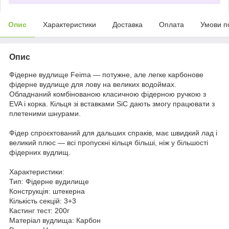
Опис
Характеристики
Доставка
Оплата
Умови п
Опис
Фідерне вудлище Feima — потужне, але легке карбонове
фідерне вудлище для лову на великих водоймах.
Обладнаний комбінованою класичною фідерною ручкою з
EVA і корка. Кільця зі вставками SiC дають змогу працювати з
плетеними шнурами.
Фідер спроєктований для дальших спраків, має швидкий лад і
великий плюс — всі пропускні кільця більші, ніж у більшості
фідерних вудлищ.
Характеристики:
Тип: Фідерне вудилище
Конструкція: штекерна
Кількість секцій: 3+3
Кастинг тест: 200г
Матеріал вудлища: Карбон