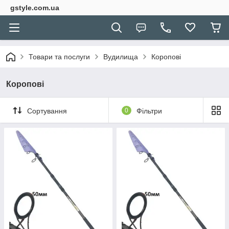
gstyle.com.ua
Товари та послуги
Вудилища
Коропові
Коропові
Сортування
0
Фільтри