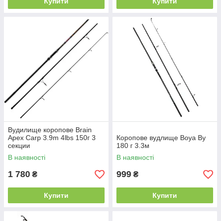
Купити
Купити
Вудилище коропове Brain
Apex Carp 3.9m 4lbs 150г 3
Коропове вудлище Boya By
секции
180 г 3.3м
В наявності
В наявності
1 780
999
₴
₴
Купити
Купити