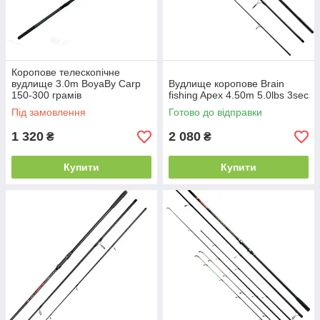
Коропове телескопічне
вудлище 3.0m BoyaBy Carp
Вудлище коропове Brain
150-300 грамів
fishing Apex 4.50m 5.0lbs 3sec
Під замовлення
Готово до відправки
1 320
2 080
₴
₴
Купити
Купити