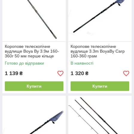
Коропове телескопічне
Коропове телескопічне
вудлище Boya By 3.9м 160-
вудлище 3.3m BoyaBy Carp
360г 50 мм перше кільце
160-360 грам
регулюючий котушко тримач
Готово до відправки
В наявності
1 139
1 320
₴
₴
Купити
Купити